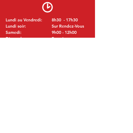
Lundi au Vendredi:
8h30 - 17h30
Lundi soir:
Sur Rendez-Vous
Samedi:
9h00 - 12h00
Dimanche:
Fermé
VISITEZ NOUS
MITSUBISHI Pièces Eric de Kort BV
Julianastraat 19
5171 GK Kaatsheuvel
LES PAYS-BAS