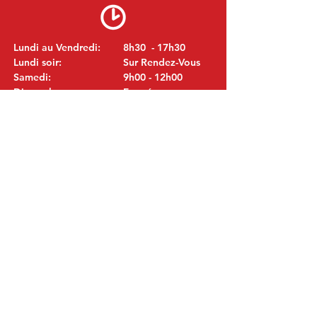
Lundi au Vendredi:
8h30 - 17h30
Lundi soir:
Sur Rendez-Vous
Samedi:
9h00 - 12h00
Dimanche:
Fermé
VISITEZ NOUS
MITSUBISHI Pièces Eric de Kort BV
Julianastraat 19
5171 GK Kaatsheuvel
LES PAYS-BAS