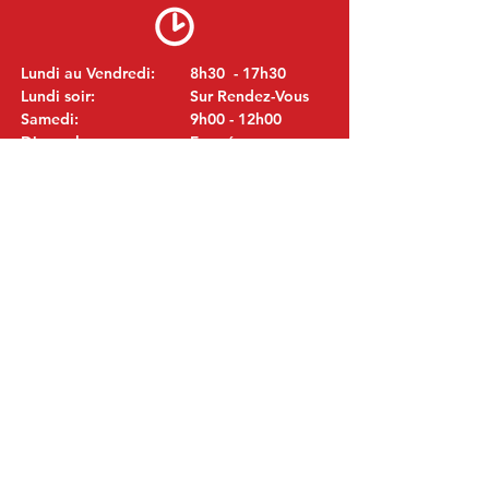
Lundi au Vendredi:
8h30 - 17h30
Lundi soir:
Sur Rendez-Vous
Samedi:
9h00 - 12h00
Dimanche:
Fermé
VISITEZ NOUS
MITSUBISHI Pièces Eric de Kort BV
Julianastraat 19
5171 GK Kaatsheuvel
LES PAYS-BAS