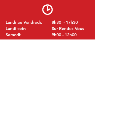
Lundi au Vendredi:
8h30 - 17h30
Lundi soir:
Sur Rendez-Vous
Samedi:
9h00 - 12h00
Dimanche:
Fermé
VISITEZ NOUS
MITSUBISHI Pièces Eric de Kort BV
Julianastraat 19
5171 GK Kaatsheuvel
LES PAYS-BAS