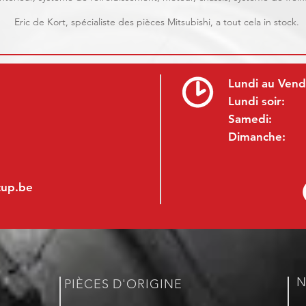
Eric de Kort, spécialiste des pièces Mitsubishi, a tout cela in stock.
Lundi au Vend
Lundi soir:
Samedi:
Dimanche:
cup.be
N
PIÈCES D'ORIGINE