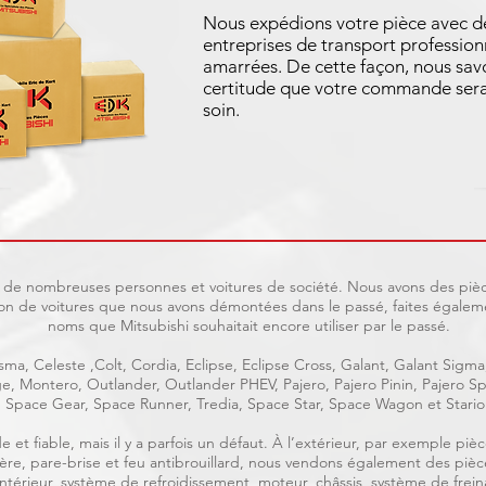
Nous expédions votre pièce avec d
entreprises de transport profession
amarrées. De cette façon, nous sav
certitude que votre commande sera
soin.
uit de nombreuses personnes et voitures de société. Nous avons des pièc
on de voitures que nous avons démontées dans le passé, faites égaleme
noms que Mitsubishi souhaitait encore utiliser par le passé.
ma, Celeste ,Colt, Cordia, Eclipse, Eclipse Cross, Galant, Galant Sigma
age, Montero, Outlander, Outlander PHEV, Pajero, Pajero Pinin, Pajero
Space Gear, Space Runner, Tredia, Space Star, Space Wagon et Stario
e et fiable, mais il y a parfois un défaut. À l’extérieur, par exemple p
rrière, pare-brise et feu antibrouillard, nous vendons également des piè
, intérieur, système de refroidissement, moteur, châssis, système de frein