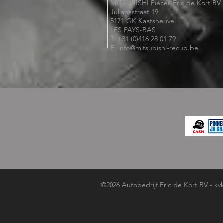
MITSUBISHI Pièces Eric de Kort BV
Julianastraat 19
5171 GK Kaatsheuvel
LES PAYS-BAS
T: +31 (0)416 28 01 79
E: info@mitsubishi-recup.be
©2026 Autobedrijf Eric de Kort BV - kv