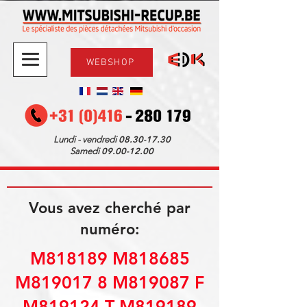
WEBSHOP
08.30-17.30
Lundi - vendredi
09.00-12.00
Samedi
Vous avez cherché par
numéro:
M818189 M818685
M819017 8 M819087 F
M819124 T M819189