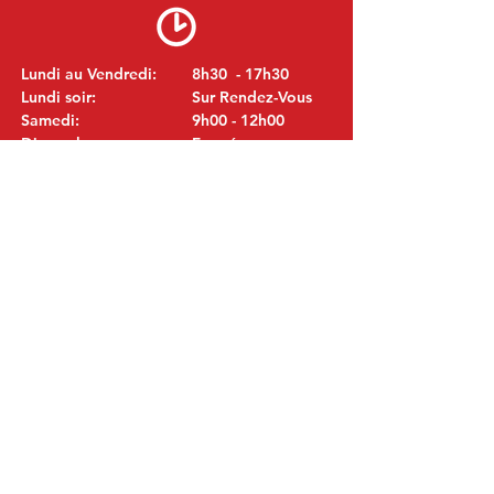
Lundi au Vendredi:
8h30 - 17h30
Lundi soir:
Sur Rendez-Vous
Samedi:
9h00 - 12h00
Dimanche:
Fermé
VISITEZ NOUS
MITSUBISHI Pièces Eric de Kort BV
Julianastraat 19
5171 GK Kaatsheuvel
LES PAYS-BAS