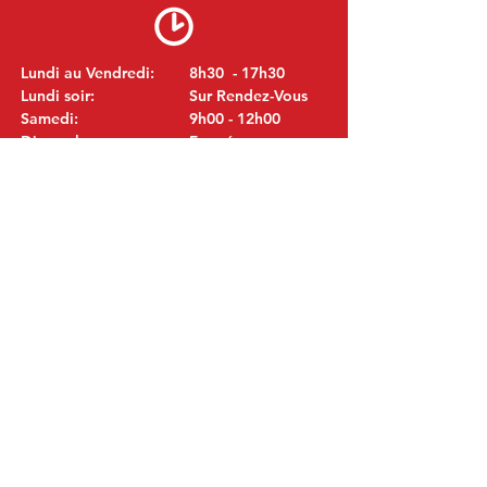
Lundi au Vendredi:
8h30 - 17h30
Lundi soir:
Sur Rendez-Vous
Samedi:
9h00 - 12h00
Dimanche:
Fermé
VISITEZ NOUS
MITSUBISHI Pièces Eric de Kort BV
Julianastraat 19
5171 GK Kaatsheuvel
LES PAYS-BAS