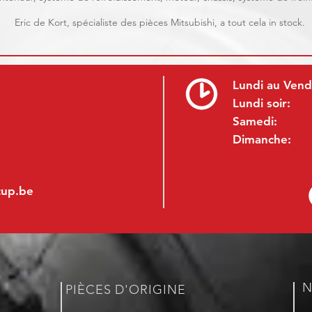
Eric de Kort, spécialiste des pièces Mitsubishi, a tout cela in stock.
Lundi au Vend
Lundi soir:
Samedi:
Dimanche:
cup.be
N
PIÈCES D'ORIGINE