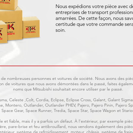
Nous expédions votre pièce avec d
entreprises de transport profession
amarrées. De cette façon, nous sav
certitude que votre commande sera
soin.
uit de nombreuses personnes et voitures de société. Nous avons des pièc
on de voitures que nous avons démontées dans le passé, faites égaleme
noms que Mitsubishi souhaitait encore utiliser par le passé.
ma, Celeste ,Colt, Cordia, Eclipse, Eclipse Cross, Galant, Galant Sigma
age, Montero, Outlander, Outlander PHEV, Pajero, Pajero Pinin, Pajero
Space Gear, Space Runner, Tredia, Space Star, Space Wagon et Stario
e et fiable, mais il y a parfois un défaut. À l’extérieur, par exemple p
rrière, pare-brise et feu antibrouillard, nous vendons également des piè
, intérieur, système de refroidissement, moteur, châssis, système de frein