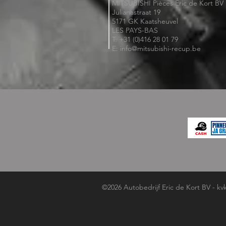
MITSUBISHI Pièces Eric de Kort BV
Julianastraat 19
5171 GK Kaatsheuvel
LES PAYS-BAS
T: +31 (0)416 28 01 79
E: info@mitsubishi-recup.be
©2026 Autobedrijf Eric de Kort BV - kv