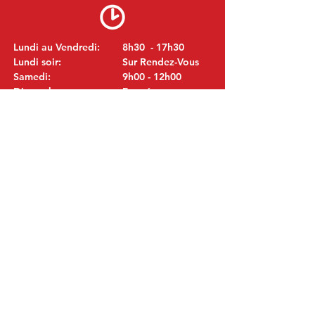
Lundi au Vendredi:
8h30 - 17h30
Lundi soir:
Sur Rendez-Vous
Samedi:
9h00 - 12h00
Dimanche:
Fermé
VISITEZ NOUS
MITSUBISHI Pièces Eric de Kort BV
Julianastraat 19
5171 GK Kaatsheuvel
LES PAYS-BAS