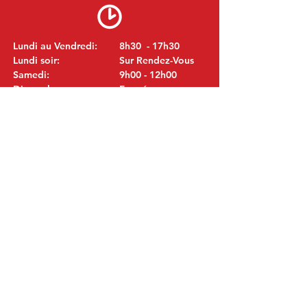
Lundi au Vendredi:
8h30 - 17h30
Lundi soir:
Sur Rendez-Vous
Samedi:
9h00 - 12h00
Dimanche:
Fermé
VISITEZ NOUS
MITSUBISHI Pièces Eric de Kort BV
Julianastraat 19
5171 GK Kaatsheuvel
LES PAYS-BAS