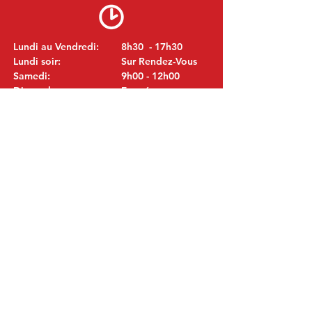
Lundi au Vendredi:
8h30 - 17h30
Lundi soir:
Sur Rendez-Vous
Samedi:
9h00 - 12h00
Dimanche:
Fermé
VISITEZ NOUS
MITSUBISHI Pièces Eric de Kort BV
Julianastraat 19
5171 GK Kaatsheuvel
LES PAYS-BAS