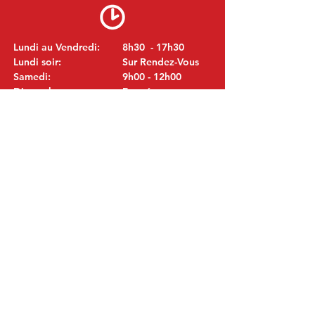
Lundi au Vendredi:
8h30 - 17h30
Lundi soir:
Sur Rendez-Vous
Samedi:
9h00 - 12h00
Dimanche:
Fermé
VISITEZ NOUS
MITSUBISHI Pièces Eric de Kort BV
Julianastraat 19
5171 GK Kaatsheuvel
LES PAYS-BAS