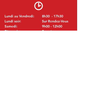
Lundi au Vendredi:
8h30 - 17h30
Lundi soir:
Sur Rendez-Vous
Samedi:
9h00 - 12h00
Dimanche:
Fermé
VISITEZ NOUS
MITSUBISHI Pièces Eric de Kort BV
Julianastraat 19
5171 GK Kaatsheuvel
LES PAYS-BAS