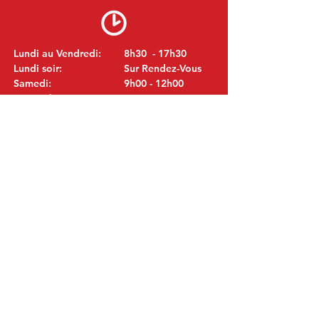
Lundi au Vendredi:
8h30 - 17h30
Lundi soir:
Sur Rendez-Vous
Samedi:
9h00 - 12h00
Dimanche:
Fermé
VISITEZ NOUS
MITSUBISHI Pièces Eric de Kort BV
Julianastraat 19
5171 GK Kaatsheuvel
LES PAYS-BAS