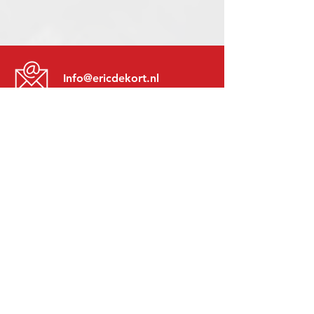
Info@ericdekort.nl
www.mitsubishi-recup.be
+31 (0)416 28 01 79
Lundi au Vendredi:
8h30 - 17h30
Lundi soir:
Sur Rendez-Vous