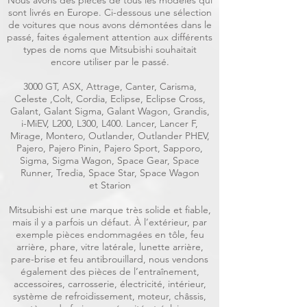
Nous avons des pièces de tous les modèles qui
sont livrés en Europe. Ci-dessous une sélection
de voitures que nous avons démontées dans le
passé, faites également attention aux différents
types de noms que Mitsubishi souhaitait
encore utiliser par le passé.
3000 GT, ASX, Attrage, Canter, Carisma,
Celeste ,Colt, Cordia, Eclipse, Eclipse Cross,
Galant, Galant Sigma, Galant Wagon, Grandis,
i-MiEV, L200, L300, L400. Lancer, Lancer F,
Mirage, Montero, Outlander, Outlander PHEV,
Pajero, Pajero Pinin, Pajero Sport, Sapporo,
Sigma, Sigma Wagon, Space Gear, Space
Runner, Tredia, Space Star, Space Wagon
et Starion
Mitsubishi est une marque très solide et fiable,
mais il y a parfois un défaut. À l’extérieur, par
exemple pièces endommagées en tôle, feu
arrière, phare, vitre latérale, lunette arrière,
pare-brise et feu antibrouillard, nous vendons
également des pièces de l’entraînement,
accessoires, carrosserie, électricité, intérieur,
système de refroidissement, moteur, châssis,