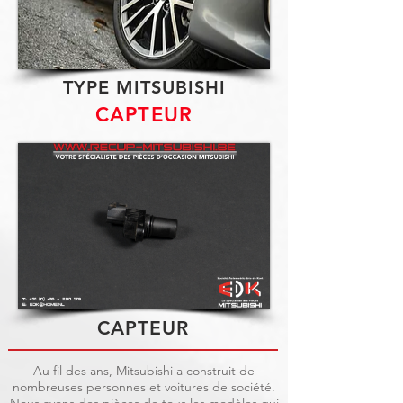
TYPE MITSUBISHI
CAPTEUR
CAPTEUR
Au fil des ans, Mitsubishi a construit de
nombreuses personnes et voitures de société.