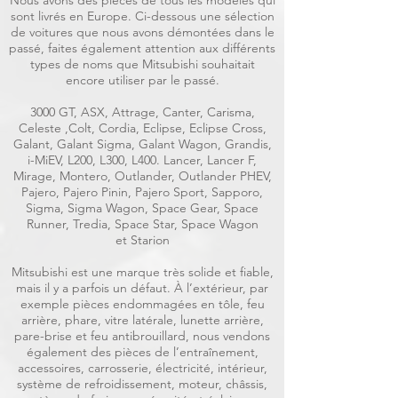
Nous avons des pièces de tous les modèles qui
sont livrés en Europe. Ci-dessous une sélection
de voitures que nous avons démontées dans le
passé, faites également attention aux différents
types de noms que Mitsubishi souhaitait
encore utiliser par le passé.
3000 GT, ASX, Attrage, Canter, Carisma,
Celeste ,Colt, Cordia, Eclipse, Eclipse Cross,
Galant, Galant Sigma, Galant Wagon, Grandis,
i-MiEV, L200, L300, L400. Lancer, Lancer F,
Mirage, Montero, Outlander, Outlander PHEV,
Pajero, Pajero Pinin, Pajero Sport, Sapporo,
Sigma, Sigma Wagon, Space Gear, Space
Runner, Tredia, Space Star, Space Wagon
et Starion
Mitsubishi est une marque très solide et fiable,
mais il y a parfois un défaut. À l’extérieur, par
exemple pièces endommagées en tôle, feu
arrière, phare, vitre latérale, lunette arrière,
pare-brise et feu antibrouillard, nous vendons
également des pièces de l’entraînement,
accessoires, carrosserie, électricité, intérieur,
système de refroidissement, moteur, châssis,