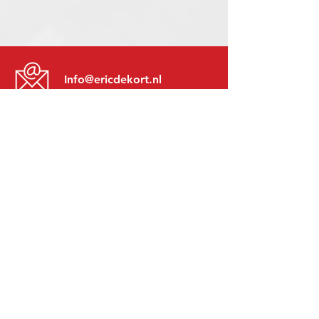
Info@ericdekort.nl
www.mitsubishi-recup.be
+31 (0)416 28 01 79
Lundi au Vendredi:
8h30 - 17h30
Lundi soir:
Sur Rendez-Vous