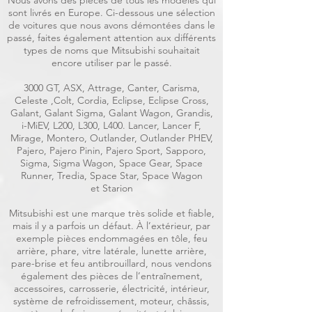
Nous avons des pièces de tous les modèles qui
sont livrés en Europe. Ci-dessous une sélection
de voitures que nous avons démontées dans le
passé, faites également attention aux différents
types de noms que Mitsubishi souhaitait
encore utiliser par le passé.
3000 GT, ASX, Attrage, Canter, Carisma,
Celeste ,Colt, Cordia, Eclipse, Eclipse Cross,
Galant, Galant Sigma, Galant Wagon, Grandis,
i-MiEV, L200, L300, L400. Lancer, Lancer F,
Mirage, Montero, Outlander, Outlander PHEV,
Pajero, Pajero Pinin, Pajero Sport, Sapporo,
Sigma, Sigma Wagon, Space Gear, Space
Runner, Tredia, Space Star, Space Wagon
et Starion
Mitsubishi est une marque très solide et fiable,
mais il y a parfois un défaut. À l’extérieur, par
exemple pièces endommagées en tôle, feu
arrière, phare, vitre latérale, lunette arrière,
pare-brise et feu antibrouillard, nous vendons
également des pièces de l’entraînement,
accessoires, carrosserie, électricité, intérieur,
système de refroidissement, moteur, châssis,