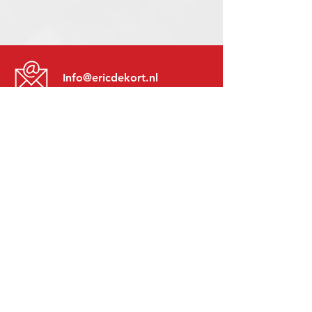
Info@ericdekort.nl
www.mitsubishi-recup.be
+31 (0)416 28 01 79
Lundi au Vendredi:
8h30 - 17h30
Lundi soir:
Sur Rendez-Vous