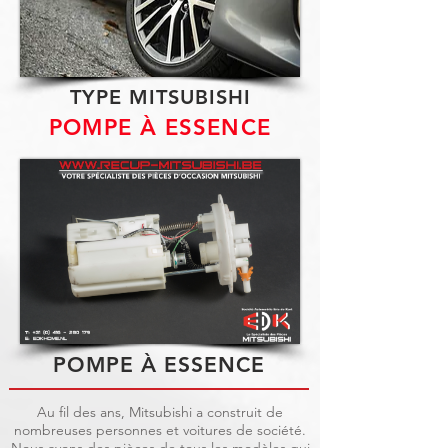
TYPE MITSUBISHI
POMPE À ESSENCE
POMPE À ESSENCE
Au fil des ans, Mitsubishi a construit de
nombreuses personnes et voitures de société.