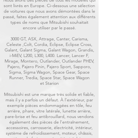
Nous avons des pièces de tous les modèles qui
sont livrés en Europe. Ci-dessous une sélection
de voitures que nous avons démontées dans le
passé, faites également attention aux différents
types de noms que Mitsubishi souhaitait
encore utiliser par le passé.
3000 GT, ASX, Attrage, Canter, Carisma,
Celeste ,Colt, Cordia, Eclipse, Eclipse Cross,
Galant, Galant Sigma, Galant Wagon, Grandis,
i-MiEV, L200, L300, L400. Lancer, Lancer F,
Mirage, Montero, Outlander, Outlander PHEV,
Pajero, Pajero Pinin, Pajero Sport, Sapporo,
Sigma, Sigma Wagon, Space Gear, Space
Runner, Tredia, Space Star, Space Wagon
et Starion
Mitsubishi est une marque très solide et fiable,
mais il y a parfois un défaut. À l’extérieur, par
exemple pièces endommagées en tôle, feu
arrière, phare, vitre latérale, lunette arrière,
pare-brise et feu antibrouillard, nous vendons
également des pièces de l’entraînement,
accessoires, carrosserie, électricité, intérieur,
système de refroidissement, moteur, châssis,