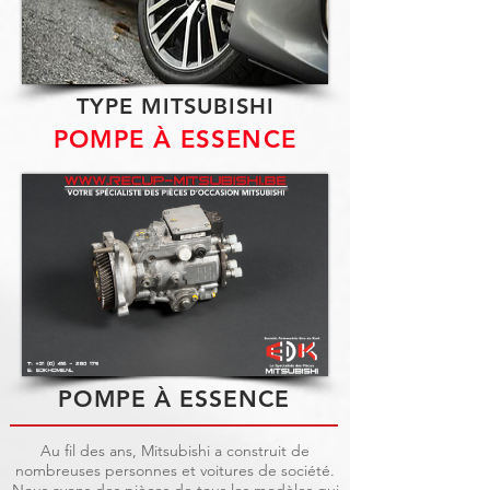
TYPE MITSUBISHI
POMPE À ESSENCE
POMPE À ESSENCE
Au fil des ans, Mitsubishi a construit de
nombreuses personnes et voitures de société.