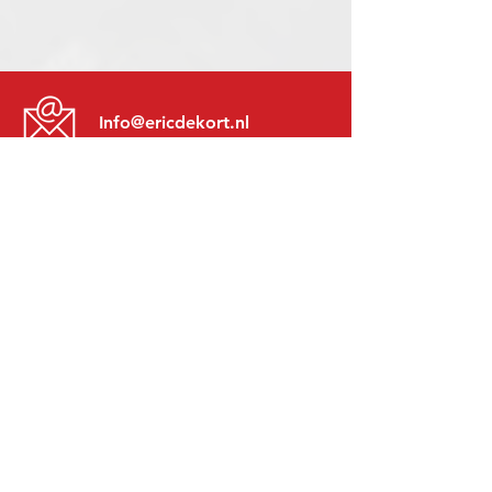
Info@ericdekort.nl
www.mitsubishi-recup.be
+31 (0)416 28 01 79
Lundi au Vendredi:
8h30 - 17h30
Lundi soir:
Sur Rendez-Vous