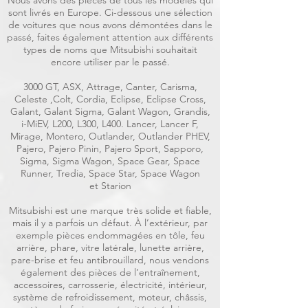
Nous avons des pièces de tous les modèles qui
sont livrés en Europe. Ci-dessous une sélection
de voitures que nous avons démontées dans le
passé, faites également attention aux différents
types de noms que Mitsubishi souhaitait
encore utiliser par le passé.
3000 GT, ASX, Attrage, Canter, Carisma,
Celeste ,Colt, Cordia, Eclipse, Eclipse Cross,
Galant, Galant Sigma, Galant Wagon, Grandis,
i-MiEV, L200, L300, L400. Lancer, Lancer F,
Mirage, Montero, Outlander, Outlander PHEV,
Pajero, Pajero Pinin, Pajero Sport, Sapporo,
Sigma, Sigma Wagon, Space Gear, Space
Runner, Tredia, Space Star, Space Wagon
et Starion
Mitsubishi est une marque très solide et fiable,
mais il y a parfois un défaut. À l’extérieur, par
exemple pièces endommagées en tôle, feu
arrière, phare, vitre latérale, lunette arrière,
pare-brise et feu antibrouillard, nous vendons
également des pièces de l’entraînement,
accessoires, carrosserie, électricité, intérieur,
système de refroidissement, moteur, châssis,