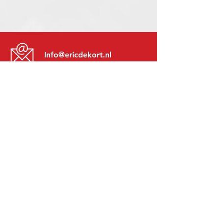
Info@ericdekort.nl
www.mitsubishi-recup.be
+31 (0)416 28 01 79
Lundi au Vendredi:
8h30 - 17h30
Lundi soir:
Sur Rendez-Vous