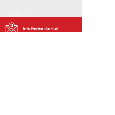
Info@ericdekort.nl
www.mitsubishi-recup.be
+31 (0)416 28 01 79
Lundi au Vendredi:
8h30 - 17h30
Lundi soir:
Sur Rendez-Vous