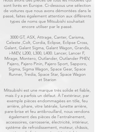
Nous avons des pièces de tous les modèles qui
sont livrés en Europe. Ci-dessous une sélection
de voitures que nous avons démontées dans le
passé, faites également attention aux différents
types de noms que Mitsubishi souhaitait
encore utiliser par le passé.
3000 GT, ASX, Attrage, Canter, Carisma,
Celeste ,Colt, Cordia, Eclipse, Eclipse Cross,
Galant, Galant Sigma, Galant Wagon, Grandis,
i-MiEV, L200, L300, L400. Lancer, Lancer F,
Mirage, Montero, Outlander, Outlander PHEV,
Pajero, Pajero Pinin, Pajero Sport, Sapporo,
Sigma, Sigma Wagon, Space Gear, Space
Runner, Tredia, Space Star, Space Wagon
et Starion
Mitsubishi est une marque très solide et fiable,
mais il y a parfois un défaut. À l’extérieur, par
exemple pièces endommagées en tôle, feu
arrière, phare, vitre latérale, lunette arrière,
pare-brise et feu antibrouillard, nous vendons
également des pièces de l’entraînement,
accessoires, carrosserie, électricité, intérieur,
système de refroidissement, moteur, châssis,