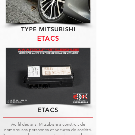
TYPE MITSUBISHI
ETACS
ETACS
Au fil des ans, Mitsubishi a construit de
nombreuses personnes et voitures de société.