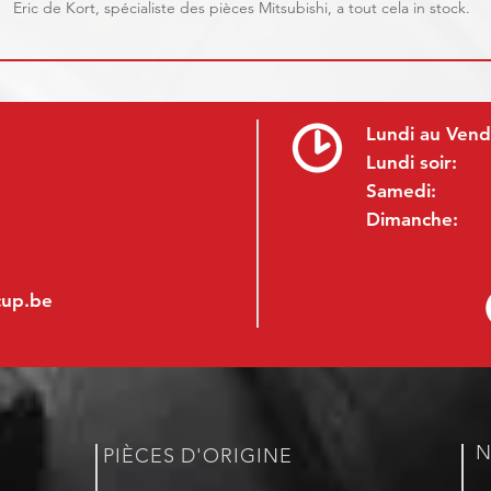
Eric de Kort, spécialiste des pièces Mitsubishi, a tout cela in stock.
Lundi au Vend
Lundi soir:
Samedi:
Dimanche:
cup.be
N
PIÈCES D'ORIGINE