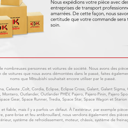
Nous expédions votre pièce avec de
entreprises de transport professionne
amarrées. De cette façon, nous savo
certitude que votre commande sera t
soin.
t de nombreuses personnes et voitures de société. Nous avons des pièces
 de voitures que nous avons démontées dans le passé, faites également
noms que Mitsubishi souhaitait encore utiliser par le passé.
a, Celeste ,Colt, Cordia, Eclipse, Eclipse Cross, Galant, Galant Sigma,
ge, Montero, Outlander, Outlander PHEV, Pajero, Pajero Pinin, Pajero S
Space Gear, Space Runner, Tredia, Space Star, Space Wagon et Starion
et fiable, mais il y a parfois un défaut. À l’extérieur, par exemple piè
rière, pare-brise et feu antibrouillard, nous vendons également des pièce
intérieur, système de refroidissement, moteur, châssis, système de freinag