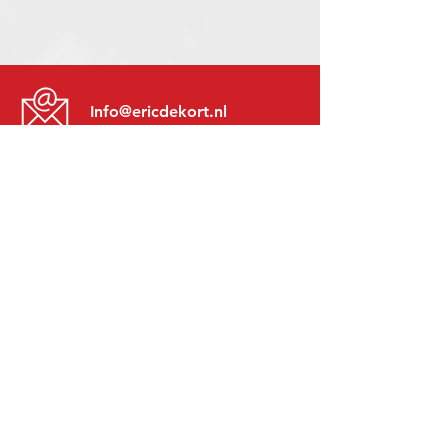
Info@ericdekort.nl
www.mitsubishi-recup.be
+31 (0)416 28 01 79
Lundi au Vendredi:
8h30 - 17h30
Lundi soir:
Sur Rendez-Vous