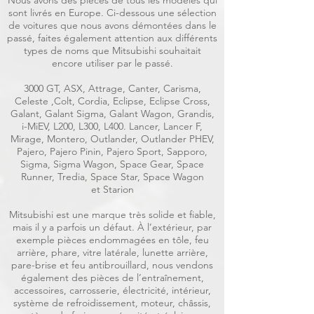
Nous avons des pièces de tous les modèles qui
sont livrés en Europe. Ci-dessous une sélection
de voitures que nous avons démontées dans le
passé, faites également attention aux différents
types de noms que Mitsubishi souhaitait
encore utiliser par le passé.
3000 GT, ASX, Attrage, Canter, Carisma,
Celeste ,Colt, Cordia, Eclipse, Eclipse Cross,
Galant, Galant Sigma, Galant Wagon, Grandis,
i-MiEV, L200, L300, L400. Lancer, Lancer F,
Mirage, Montero, Outlander, Outlander PHEV,
Pajero, Pajero Pinin, Pajero Sport, Sapporo,
Sigma, Sigma Wagon, Space Gear, Space
Runner, Tredia, Space Star, Space Wagon
et Starion
Mitsubishi est une marque très solide et fiable,
mais il y a parfois un défaut. À l’extérieur, par
exemple pièces endommagées en tôle, feu
arrière, phare, vitre latérale, lunette arrière,
pare-brise et feu antibrouillard, nous vendons
également des pièces de l’entraînement,
accessoires, carrosserie, électricité, intérieur,
système de refroidissement, moteur, châssis,