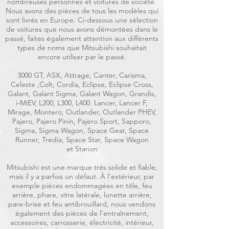
nombreuses personnes et voitures de société.
Nous avons des pièces de tous les modèles qui
sont livrés en Europe. Ci-dessous une sélection
de voitures que nous avons démontées dans le
passé, faites également attention aux différents
types de noms que Mitsubishi souhaitait
encore utiliser par le passé.
3000 GT, ASX, Attrage, Canter, Carisma,
Celeste ,Colt, Cordia, Eclipse, Eclipse Cross,
Galant, Galant Sigma, Galant Wagon, Grandis,
i-MiEV, L200, L300, L400. Lancer, Lancer F,
Mirage, Montero, Outlander, Outlander PHEV,
Pajero, Pajero Pinin, Pajero Sport, Sapporo,
Sigma, Sigma Wagon, Space Gear, Space
Runner, Tredia, Space Star, Space Wagon
et Starion
Mitsubishi est une marque très solide et fiable,
mais il y a parfois un défaut. À l’extérieur, par
exemple pièces endommagées en tôle, feu
arrière, phare, vitre latérale, lunette arrière,
pare-brise et feu antibrouillard, nous vendons
également des pièces de l’entraînement,
accessoires, carrosserie, électricité, intérieur,