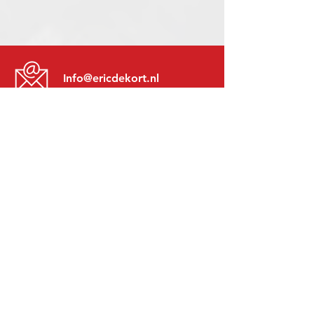
Info@ericdekort.nl
www.mitsubishi-recup.be
+31 (0)416 28 01 79
Lundi au Vendredi:
8h30 - 17h30
Lundi soir:
Sur Rendez-Vous