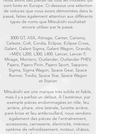
Nous avons des pièces de tous les modèles qui
sont livrés en Europe. Ci-dessous une sélection
de voitures que nous avons démontées dans le
passé, faites également attention aux différents
types de noms que Mitsubishi souhaitait
encore utiliser par le passé.
3000 GT, ASX, Attrage, Canter, Carisma,
Celeste ,Colt, Cordia, Eclipse, Eclipse Cross,
Galant, Galant Sigma, Galant Wagon, Grandis,
i-MiEV, L200, L300, L400. Lancer, Lancer F,
Mirage, Montero, Outlander, Outlander PHEV,
Pajero, Pajero Pinin, Pajero Sport, Sapporo,
Sigma, Sigma Wagon, Space Gear, Space
Runner, Tredia, Space Star, Space Wagon
et Starion
Mitsubishi est une marque très solide et fiable,
mais il y a parfois un défaut. À l’extérieur, par
exemple pièces endommagées en tôle, feu
arrière, phare, vitre latérale, lunette arrière,
pare-brise et feu antibrouillard, nous vendons
également des pièces de l’entraînement,
accessoires, carrosserie, électricité, intérieur,
système de refroidissement, moteur, châssis,