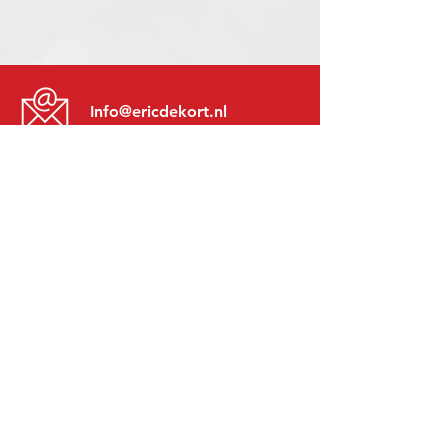
Info@ericdekort.nl
www.mitsubishi-recup.be
+31 (0)416 28 01 79
Lundi au Vendredi:
8h30 - 17h30
Lundi soir:
Sur Rendez-Vous