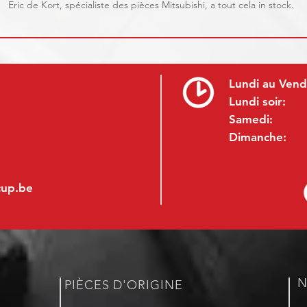
Eric de Kort, spécialiste des pièces Mitsubishi, a tout cela in stock.
Lundi au Vend
Lundi soir:
Samedi:
Dimanche:
cup.be
N
PIÈCES D'ORIGINE