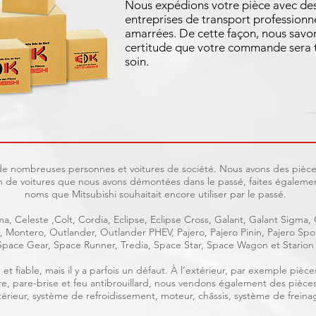
Nous expédions votre pièce avec de
entreprises de transport professionne
amarrées. De cette façon, nous savo
certitude que votre commande sera t
soin.
t de nombreuses personnes et voitures de société. Nous avons des pièces
 de voitures que nous avons démontées dans le passé, faites également
noms que Mitsubishi souhaitait encore utiliser par le passé.
a, Celeste ,Colt, Cordia, Eclipse, Eclipse Cross, Galant, Galant Sigma,
ge, Montero, Outlander, Outlander PHEV, Pajero, Pajero Pinin, Pajero S
Space Gear, Space Runner, Tredia, Space Star, Space Wagon et Starion
et fiable, mais il y a parfois un défaut. À l’extérieur, par exemple piè
rière, pare-brise et feu antibrouillard, nous vendons également des pièce
intérieur, système de refroidissement, moteur, châssis, système de freinag