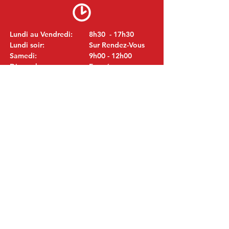
Lundi au Vendredi:
8h30 - 17h30
Lundi soir:
Sur Rendez-Vous
Samedi:
9h00 - 12h00
Dimanche:
Fermé
VISITEZ NOUS
MITSUBISHI Pièces Eric de Kort BV
Julianastraat 19
5171 GK Kaatsheuvel
LES PAYS-BAS