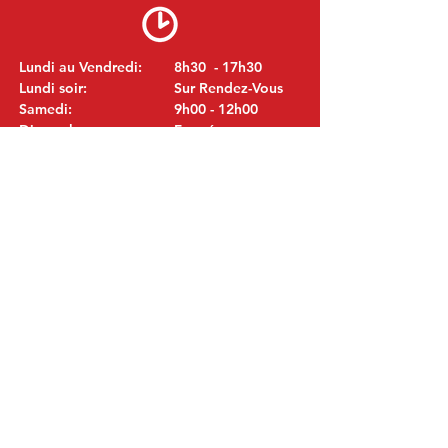
Lundi au Vendredi:
8h30 - 17h30
Lundi soir:
Sur Rendez-Vous
Samedi:
9h00 - 12h00
Dimanche:
Fermé
VISITEZ NOUS
MITSUBISHI Pièces Eric de Kort BV
Julianastraat 19
5171 GK Kaatsheuvel
LES PAYS-BAS