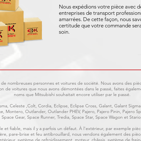
Nous expédions votre pièce avec d
entreprises de transport profession
amarrées. De cette façon, nous sav
certitude que votre commande sera
soin.
uit de nombreuses personnes et voitures de société. Nous avons des pièc
on de voitures que nous avons démontées dans le passé, faites égaleme
noms que Mitsubishi souhaitait encore utiliser par le passé.
ma, Celeste ,Colt, Cordia, Eclipse, Eclipse Cross, Galant, Galant Sigma
age, Montero, Outlander, Outlander PHEV, Pajero, Pajero Pinin, Pajero
Space Gear, Space Runner, Tredia, Space Star, Space Wagon et Stario
e et fiable, mais il y a parfois un défaut. À l’extérieur, par exemple p
rrière, pare-brise et feu antibrouillard, nous vendons également des piè
, intérieur, système de refroidissement, moteur, châssis, système de frein