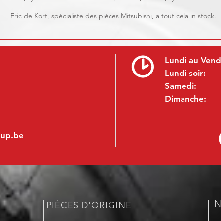
Eric de Kort, spécialiste des pièces Mitsubishi, a tout cela in stock.
Lundi au Vend
Lundi soir:
Samedi:
Dimanche:
cup.be
N
PIÈCES D'ORIGINE