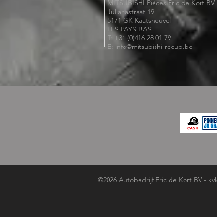
MITSUBISHI Pièces Eric de Kort BV
Julianastraat 19
5171 GK Kaatsheuvel
LES PAYS-BAS
T: +31 (0)416 28 01 79
E: info@mitsubishi-recup.be
©2026 Autobedrijf Eric de Kort BV - kv