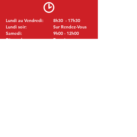
Lundi au Vendredi:
8h30 - 17h30
Lundi soir:
Sur Rendez-Vous
Samedi:
9h00 - 12h00
Dimanche:
Fermé
VISITEZ NOUS
MITSUBISHI Pièces Eric de Kort BV
Julianastraat 19
5171 GK Kaatsheuvel
LES PAYS-BAS