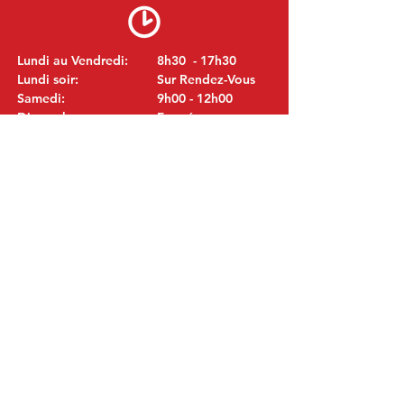
Lundi au Vendredi:
8h30 - 17h30
Lundi soir:
Sur Rendez-Vous
Samedi:
9h00 - 12h00
Dimanche:
Fermé
VISITEZ NOUS
MITSUBISHI Pièces Eric de Kort BV
Julianastraat 19
5171 GK Kaatsheuvel
LES PAYS-BAS