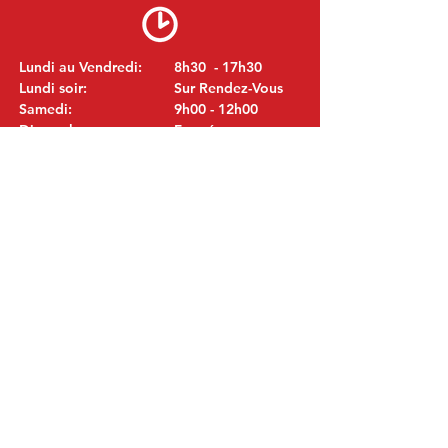
Lundi au Vendredi:
8h30 - 17h30
Lundi soir:
Sur Rendez-Vous
Samedi:
9h00 - 12h00
Dimanche:
Fermé
VISITEZ NOUS
MITSUBISHI Pièces Eric de Kort BV
Julianastraat 19
5171 GK Kaatsheuvel
LES PAYS-BAS