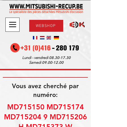
WEBSHOP
08.30-17.30
Lundi - vendredi
09.00-12.00
Samedi
Vous avez cherché par
numéro:
MD715150 MD715174
MD715204 9 MD715206
H MD715373 W