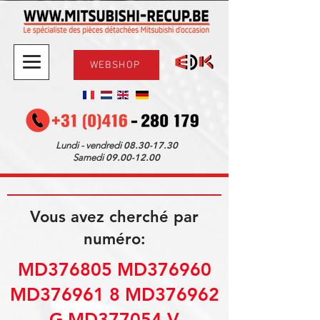
WEBSHOP
08.30-17.30
Lundi - vendredi
09.00-12.00
Samedi
Vous avez cherché par
numéro:
MD376805 MD376960
MD376961 8 MD376962
G MD377054 V