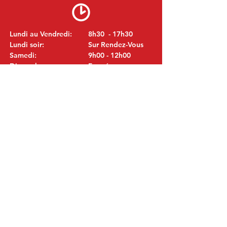
Lundi au Vendredi:
8h30 - 17h30
Lundi soir:
Sur Rendez-Vous
Samedi:
9h00 - 12h00
Dimanche:
Fermé
VISITEZ NOUS
MITSUBISHI Pièces Eric de Kort BV
Julianastraat 19
5171 GK Kaatsheuvel
LES PAYS-BAS