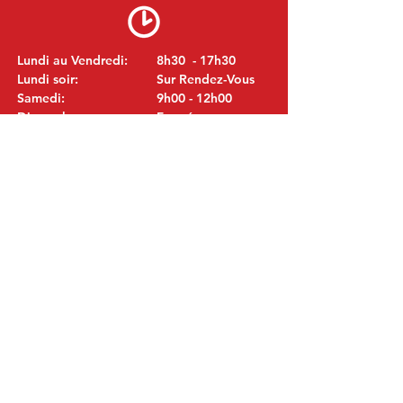
Lundi au Vendredi:
8h30 - 17h30
Lundi soir:
Sur Rendez-Vous
Samedi:
9h00 - 12h00
Dimanche:
Fermé
VISITEZ NOUS
MITSUBISHI Pièces Eric de Kort BV
Julianastraat 19
5171 GK Kaatsheuvel
LES PAYS-BAS