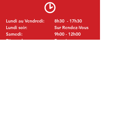
Lundi au Vendredi:
8h30 - 17h30
Lundi soir:
Sur Rendez-Vous
Samedi:
9h00 - 12h00
Dimanche:
Fermé
VISITEZ NOUS
MITSUBISHI Pièces Eric de Kort BV
Julianastraat 19
5171 GK Kaatsheuvel
LES PAYS-BAS