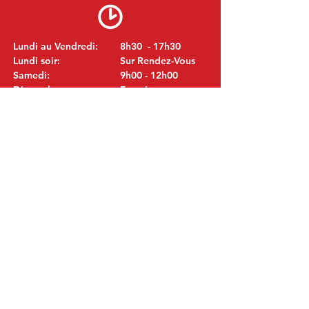
Lundi au Vendredi:
8h30 - 17h30
Lundi soir:
Sur Rendez-Vous
Samedi:
9h00 - 12h00
Dimanche:
Fermé
VISITEZ NOUS
MITSUBISHI Pièces Eric de Kort BV
Julianastraat 19
5171 GK Kaatsheuvel
LES PAYS-BAS