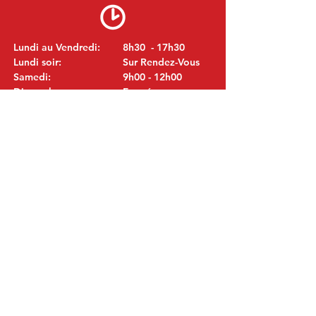
Lundi au Vendredi:
8h30 - 17h30
Lundi soir:
Sur Rendez-Vous
Samedi:
9h00 - 12h00
Dimanche:
Fermé
VISITEZ NOUS
MITSUBISHI Pièces Eric de Kort BV
Julianastraat 19
5171 GK Kaatsheuvel
LES PAYS-BAS