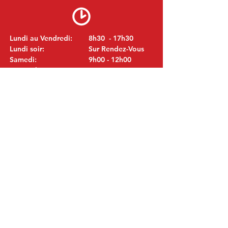
Lundi au Vendredi:
8h30 - 17h30
Lundi soir:
Sur Rendez-Vous
Samedi:
9h00 - 12h00
Dimanche:
Fermé
VISITEZ NOUS
MITSUBISHI Pièces Eric de Kort BV
Julianastraat 19
5171 GK Kaatsheuvel
LES PAYS-BAS