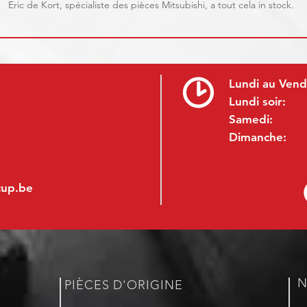
Eric de Kort, spécialiste des pièces Mitsubishi, a tout cela in stock.
Lundi au Vend
Lundi soir:
Samedi:
Dimanche:
cup.be
N
PIÈCES D'ORIGINE