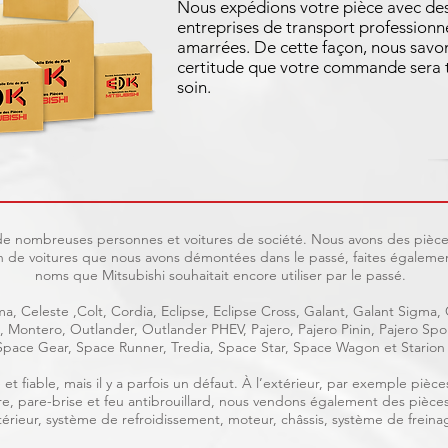
Nous expédions votre pièce avec de
entreprises de transport professionne
amarrées. De cette façon, nous savo
certitude que votre commande sera t
soin.
t de nombreuses personnes et voitures de société. Nous avons des pièces
 de voitures que nous avons démontées dans le passé, faites également
noms que Mitsubishi souhaitait encore utiliser par le passé.
a, Celeste ,Colt, Cordia, Eclipse, Eclipse Cross, Galant, Galant Sigma,
ge, Montero, Outlander, Outlander PHEV, Pajero, Pajero Pinin, Pajero S
Space Gear, Space Runner, Tredia, Space Star, Space Wagon et Starion
et fiable, mais il y a parfois un défaut. À l’extérieur, par exemple piè
rière, pare-brise et feu antibrouillard, nous vendons également des pièce
intérieur, système de refroidissement, moteur, châssis, système de freinag