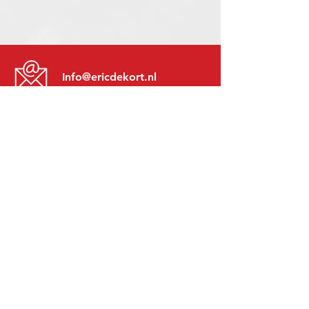
Info@ericdekort.nl
www.mitsubishi-recup.be
+31 (0)416 28 01 79
Lundi au Vendredi:
8h30 - 17h30
Lundi soir:
Sur Rendez-Vous