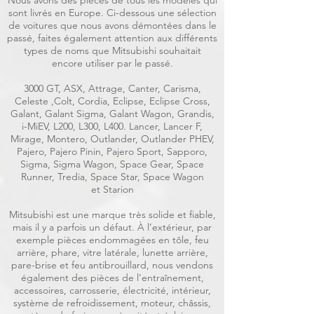
Nous avons des pièces de tous les modèles qui
sont livrés en Europe. Ci-dessous une sélection
de voitures que nous avons démontées dans le
passé, faites également attention aux différents
types de noms que Mitsubishi souhaitait
encore utiliser par le passé.
3000 GT, ASX, Attrage, Canter, Carisma,
Celeste ,Colt, Cordia, Eclipse, Eclipse Cross,
Galant, Galant Sigma, Galant Wagon, Grandis,
i-MiEV, L200, L300, L400. Lancer, Lancer F,
Mirage, Montero, Outlander, Outlander PHEV,
Pajero, Pajero Pinin, Pajero Sport, Sapporo,
Sigma, Sigma Wagon, Space Gear, Space
Runner, Tredia, Space Star, Space Wagon
et Starion
Mitsubishi est une marque très solide et fiable,
mais il y a parfois un défaut. À l’extérieur, par
exemple pièces endommagées en tôle, feu
arrière, phare, vitre latérale, lunette arrière,
pare-brise et feu antibrouillard, nous vendons
également des pièces de l’entraînement,
accessoires, carrosserie, électricité, intérieur,
système de refroidissement, moteur, châssis,