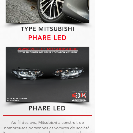
TYPE MITSUBISHI
PHARE LED
PHARE LED
Au fil des ans, Mitsubishi a construit de
nombreuses personnes et voitures de société.