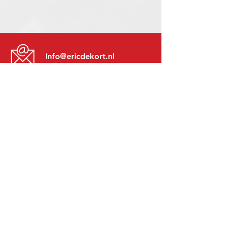
Info@ericdekort.nl
www.mitsubishi-recup.be
+31 (0)416 28 01 79
Lundi au Vendredi:
8h30 - 17h30
Lundi soir:
Sur Rendez-Vous