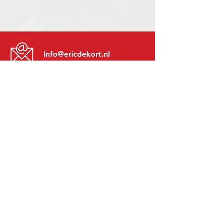
Info@ericdekort.nl
www.mitsubishi-recup.be
+31 (0)416 28 01 79
Lundi au Vendredi:
8h30 - 17h30
Lundi soir:
Sur Rendez-Vous