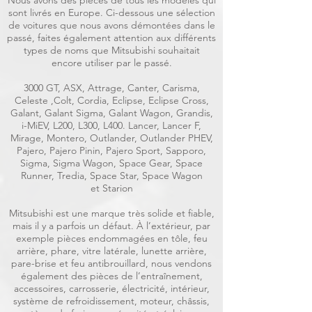
Nous avons des pièces de tous les modèles qui
sont livrés en Europe. Ci-dessous une sélection
de voitures que nous avons démontées dans le
passé, faites également attention aux différents
types de noms que Mitsubishi souhaitait
encore utiliser par le passé.
3000 GT, ASX, Attrage, Canter, Carisma,
Celeste ,Colt, Cordia, Eclipse, Eclipse Cross,
Galant, Galant Sigma, Galant Wagon, Grandis,
i-MiEV, L200, L300, L400. Lancer, Lancer F,
Mirage, Montero, Outlander, Outlander PHEV,
Pajero, Pajero Pinin, Pajero Sport, Sapporo,
Sigma, Sigma Wagon, Space Gear, Space
Runner, Tredia, Space Star, Space Wagon
et Starion
Mitsubishi est une marque très solide et fiable,
mais il y a parfois un défaut. À l’extérieur, par
exemple pièces endommagées en tôle, feu
arrière, phare, vitre latérale, lunette arrière,
pare-brise et feu antibrouillard, nous vendons
également des pièces de l’entraînement,
accessoires, carrosserie, électricité, intérieur,
système de refroidissement, moteur, châssis,