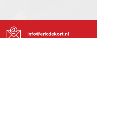
Info@ericdekort.nl
www.mitsubishi-recup.be
+31 (0)416 28 01 79
Lundi au Vendredi:
8h30 - 17h30
Lundi soir:
Sur Rendez-Vous