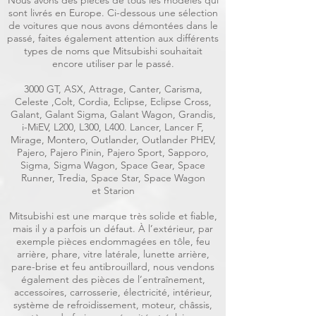
Nous avons des pièces de tous les modèles qui
sont livrés en Europe. Ci-dessous une sélection
de voitures que nous avons démontées dans le
passé, faites également attention aux différents
types de noms que Mitsubishi souhaitait
encore utiliser par le passé.
3000 GT, ASX, Attrage, Canter, Carisma,
Celeste ,Colt, Cordia, Eclipse, Eclipse Cross,
Galant, Galant Sigma, Galant Wagon, Grandis,
i-MiEV, L200, L300, L400. Lancer, Lancer F,
Mirage, Montero, Outlander, Outlander PHEV,
Pajero, Pajero Pinin, Pajero Sport, Sapporo,
Sigma, Sigma Wagon, Space Gear, Space
Runner, Tredia, Space Star, Space Wagon
et Starion
Mitsubishi est une marque très solide et fiable,
mais il y a parfois un défaut. À l’extérieur, par
exemple pièces endommagées en tôle, feu
arrière, phare, vitre latérale, lunette arrière,
pare-brise et feu antibrouillard, nous vendons
également des pièces de l’entraînement,
accessoires, carrosserie, électricité, intérieur,
système de refroidissement, moteur, châssis,