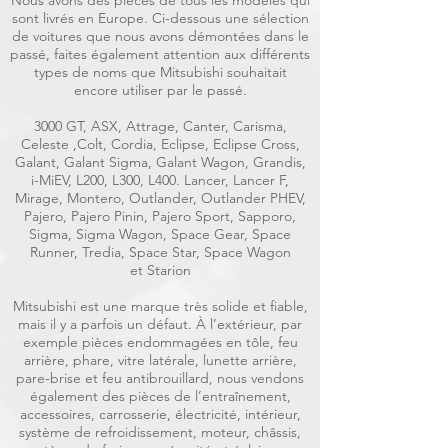
Nous avons des pièces de tous les modèles qui
sont livrés en Europe. Ci-dessous une sélection
de voitures que nous avons démontées dans le
passé, faites également attention aux différents
types de noms que Mitsubishi souhaitait
encore utiliser par le passé.
3000 GT, ASX, Attrage, Canter, Carisma,
Celeste ,Colt, Cordia, Eclipse, Eclipse Cross,
Galant, Galant Sigma, Galant Wagon, Grandis,
i-MiEV, L200, L300, L400. Lancer, Lancer F,
Mirage, Montero, Outlander, Outlander PHEV,
Pajero, Pajero Pinin, Pajero Sport, Sapporo,
Sigma, Sigma Wagon, Space Gear, Space
Runner, Tredia, Space Star, Space Wagon
et Starion
Mitsubishi est une marque très solide et fiable,
mais il y a parfois un défaut. À l’extérieur, par
exemple pièces endommagées en tôle, feu
arrière, phare, vitre latérale, lunette arrière,
pare-brise et feu antibrouillard, nous vendons
également des pièces de l’entraînement,
accessoires, carrosserie, électricité, intérieur,
système de refroidissement, moteur, châssis,