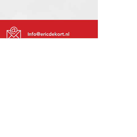
Info@ericdekort.nl
www.mitsubishi-recup.be
+31 (0)416 28 01 79
Lundi au Vendredi:
8h30 - 17h30
Lundi soir:
Sur Rendez-Vous