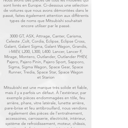
Nous avons des pièces de tous les modèles qui
sont livrés en Europe. Ci-dessous une sélection
de voitures que nous avons démontées dans le
passé, faites également attention aux différents
types de noms que Mitsubishi souhaitait
encore utiliser par le passé.
3000 GT, ASX, Attrage, Canter, Carisma,
Celeste ,Colt, Cordia, Eclipse, Eclipse Cross,
Galant, Galant Sigma, Galant Wagon, Grandis,
i-MiEV, L200, L300, L400. Lancer, Lancer F,
Mirage, Montero, Outlander, Outlander PHEV,
Pajero, Pajero Pinin, Pajero Sport, Sapporo,
Sigma, Sigma Wagon, Space Gear, Space
Runner, Tredia, Space Star, Space Wagon
et Starion
Mitsubishi est une marque très solide et fiable,
mais il y a parfois un défaut. À l’extérieur, par
exemple pièces endommagées en tôle, feu
arrière, phare, vitre latérale, lunette arrière,
pare-brise et feu antibrouillard, nous vendons
également des pièces de l’entraînement,
accessoires, carrosserie, électricité, intérieur,
système de refroidissement, moteur, châssis,