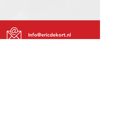
Info@ericdekort.nl
www.mitsubishi-recup.be
+31 (0)416 28 01 79
Lundi au Vendredi:
8h30 - 17h30
Lundi soir:
Sur Rendez-Vous