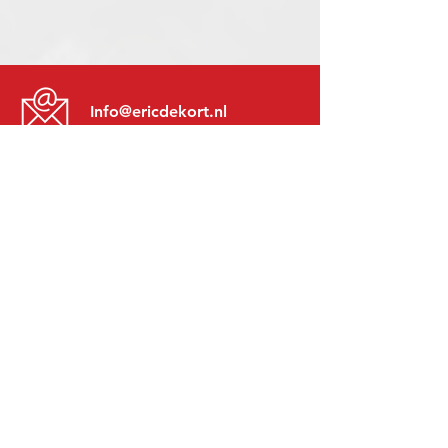
Info@ericdekort.nl
www.mitsubishi-recup.be
+31 (0)416 28 01 79
Lundi au Vendredi:
8h30 - 17h30
Lundi soir:
Sur Rendez-Vous