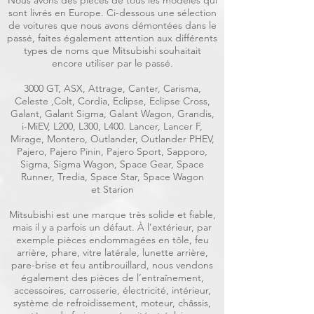
Nous avons des pièces de tous les modèles qui
sont livrés en Europe. Ci-dessous une sélection
de voitures que nous avons démontées dans le
passé, faites également attention aux différents
types de noms que Mitsubishi souhaitait
encore utiliser par le passé.
3000 GT, ASX, Attrage, Canter, Carisma,
Celeste ,Colt, Cordia, Eclipse, Eclipse Cross,
Galant, Galant Sigma, Galant Wagon, Grandis,
i-MiEV, L200, L300, L400. Lancer, Lancer F,
Mirage, Montero, Outlander, Outlander PHEV,
Pajero, Pajero Pinin, Pajero Sport, Sapporo,
Sigma, Sigma Wagon, Space Gear, Space
Runner, Tredia, Space Star, Space Wagon
et Starion
Mitsubishi est une marque très solide et fiable,
mais il y a parfois un défaut. À l’extérieur, par
exemple pièces endommagées en tôle, feu
arrière, phare, vitre latérale, lunette arrière,
pare-brise et feu antibrouillard, nous vendons
également des pièces de l’entraînement,
accessoires, carrosserie, électricité, intérieur,
système de refroidissement, moteur, châssis,