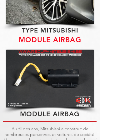
TYPE MITSUBISHI
MODULE AIRBAG
MODULE AIRBAG
Au fil des ans, Mitsubishi a construit de
nombreuses personnes et voitures de société.