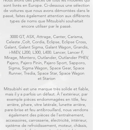
Nous avons des pièces de tous les modèles qui
sont livrés en Europe. Ci-dessous une sélection
de voitures que nous avons démontées dans le
passé, faites également attention aux différents
types de noms que Mitsubishi souhaitait
encore utiliser par le passé.
3000 GT, ASX, Attrage, Canter, Carisma,
Celeste ,Colt, Cordia, Eclipse, Eclipse Cross,
Galant, Galant Sigma, Galant Wagon, Grandis,
i-MiEV, L200, L300, L400. Lancer, Lancer F,
Mirage, Montero, Outlander, Outlander PHEV,
Pajero, Pajero Pinin, Pajero Sport, Sapporo,
Sigma, Sigma Wagon, Space Gear, Space
Runner, Tredia, Space Star, Space Wagon
et Starion
Mitsubishi est une marque très solide et fiable,
mais il y a parfois un défaut. À l’extérieur, par
exemple pièces endommagées en tôle, feu
arrière, phare, vitre latérale, lunette arrière,
pare-brise et feu antibrouillard, nous vendons
également des pièces de l’entraînement,
accessoires, carrosserie, électricité, intérieur,
système de refroidissement, moteur, châssis,