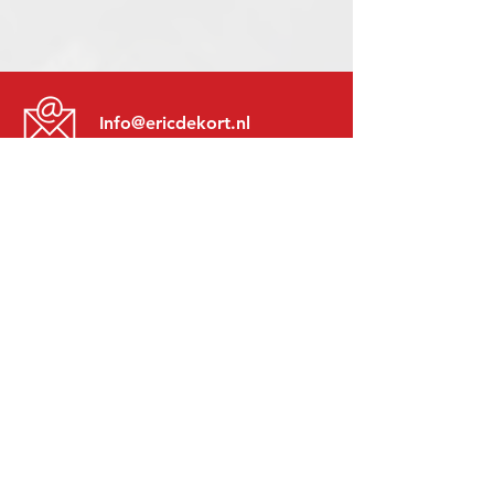
Info@ericdekort.nl
www.mitsubishi-recup.be
+31 (0)416 28 01 79
Lundi au Vendredi:
8h30 - 17h30
Lundi soir:
Sur Rendez-Vous