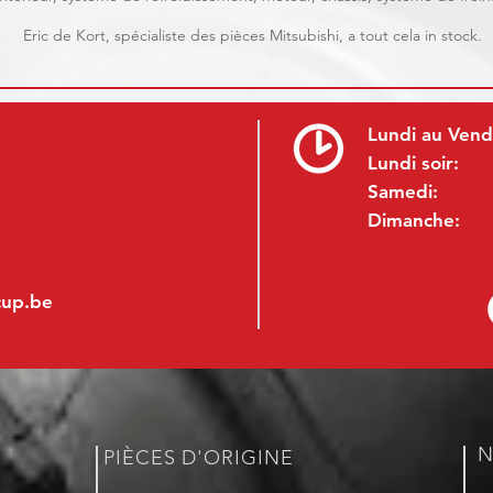
Eric de Kort, spécialiste des pièces Mitsubishi, a tout cela in stock.
Lundi au Vend
Lundi soir:
Samedi:
Dimanche:
cup.be
N
PIÈCES D'ORIGINE