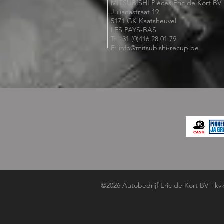
MITSUBISHI Pièces Eric de Kort BV
Julianastraat 19
5171 GK Kaatsheuvel
LES PAYS-BAS
T: +31 (0)416 28 01 79
E: info@mitsubishi-recup.be
©2026 Autobedrijf Eric de Kort BV - kv