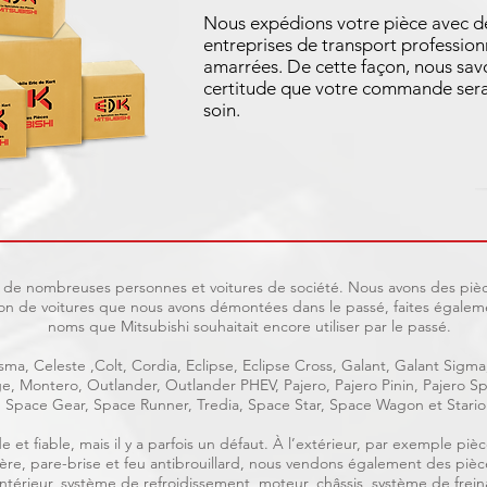
Nous expédions votre pièce avec d
entreprises de transport profession
amarrées. De cette façon, nous sav
certitude que votre commande sera
soin.
uit de nombreuses personnes et voitures de société. Nous avons des pièc
on de voitures que nous avons démontées dans le passé, faites égaleme
noms que Mitsubishi souhaitait encore utiliser par le passé.
ma, Celeste ,Colt, Cordia, Eclipse, Eclipse Cross, Galant, Galant Sigma
age, Montero, Outlander, Outlander PHEV, Pajero, Pajero Pinin, Pajero
Space Gear, Space Runner, Tredia, Space Star, Space Wagon et Stario
e et fiable, mais il y a parfois un défaut. À l’extérieur, par exemple p
rrière, pare-brise et feu antibrouillard, nous vendons également des piè
, intérieur, système de refroidissement, moteur, châssis, système de frein